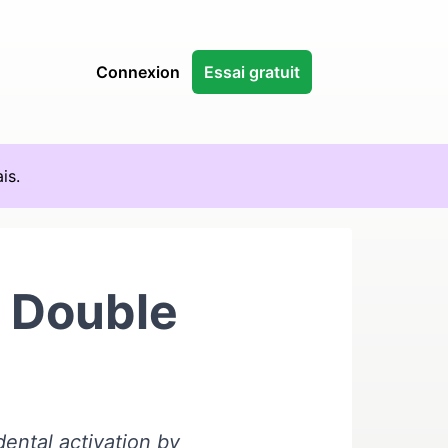
Connexion
Essai gratuit
is.
 Double
ental activation by