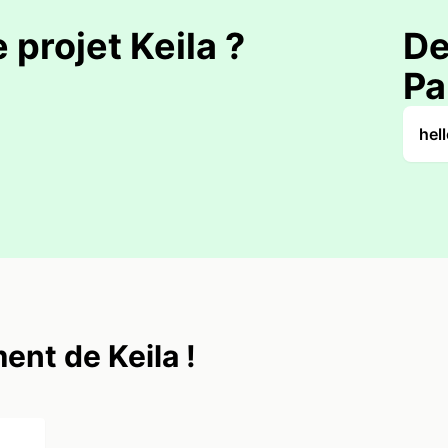
 projet Keila ?
De
Pa
hel
ent de Keila !