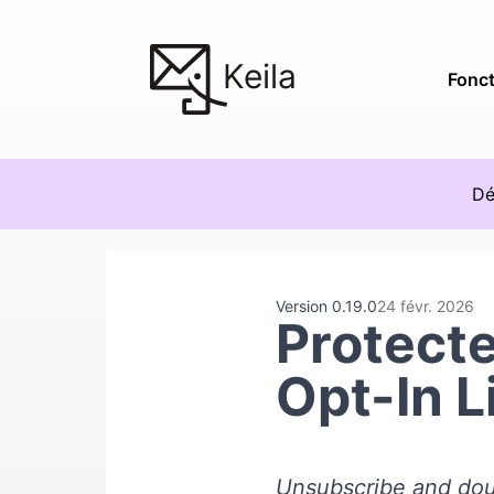
Keila
Fonct
Dé
Version 0.19.0
24 févr. 2026
Protect
Opt-In L
Unsubscribe and doub