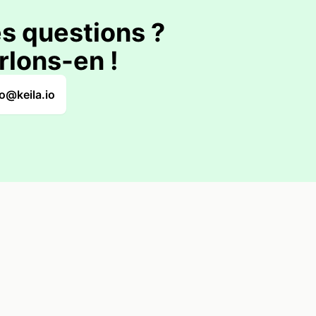
s questions ?
rlons-en !
lo@keila.io