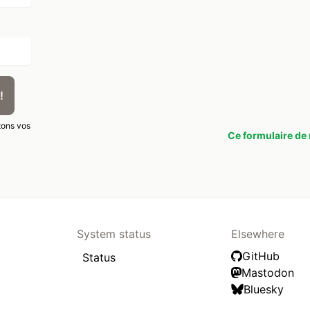
!
tons vos
Ce formulaire de 
System status
Elsewhere
GitHub
Status
Mastodon
Bluesky