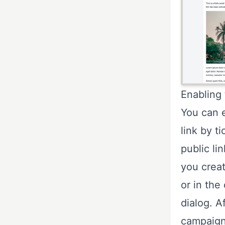
Enabling 
You can 
link by t
public l
you crea
or in the
dialog. A
campaign