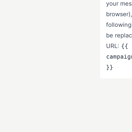
your mess
browser)
following
be replac
URL:
{{
campaig
}}