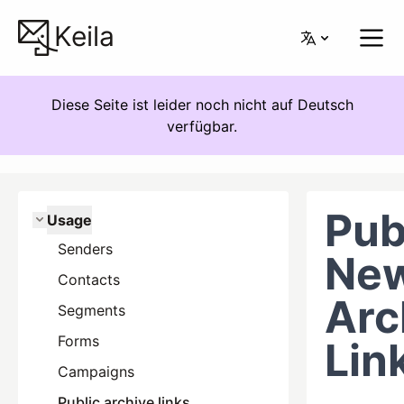
Keila
Diese Seite ist leider noch nicht auf Deutsch
verfügbar.
Pub
Usage
Senders
New
Contacts
Arc
Segments
Forms
Lin
Campaigns
Public archive links