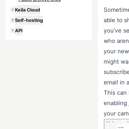
Sometime
Keila Cloud
able to 
Self-hosting
you’ve s
API
who aren’
your news
might wan
subscrib
email in 
This can
enabling
your cam